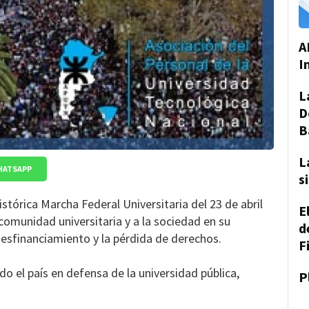
A
I
L
D
B
L
HATSAPP
s
stórica Marcha Federal Universitaria del 23 de abril
E
 comunidad universitaria y a la sociedad en su
d
desfinanciamiento y la pérdida de derechos.
F
o el país en defensa de la universidad pública,
P