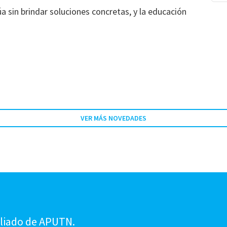
úa sin brindar soluciones concretas, y la educación
VER MÁS NOVEDADES
!
iliado de APUTN.