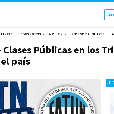
AF
NTANTES
CONSEJEROS
A.P.U.T.N.
SEDE SOCIAL SUAREZ
A
lases Públicas en los Tr
el país
ÚL