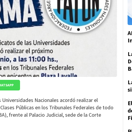
A
I
L
D
B
L
HATSAPP
s
s Universidades Nacionales acordó realizar el
E
, Clases Públicas en los Tribunales Federales de todo
d
BA), frente al Palacio Judicial, sede de la Corte
F
P