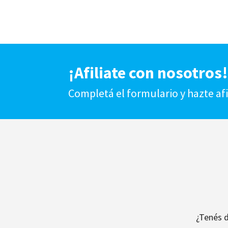
¡Afiliate con nosotros
Completá el formulario y hazte af
¿Tenés 