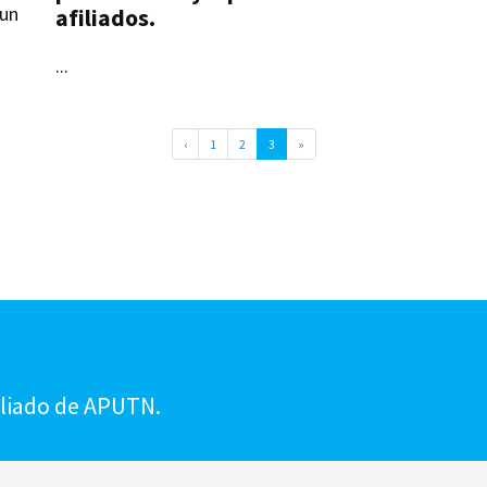
 un
afiliados.
...
‹
1
2
3
»
!
iliado de APUTN.