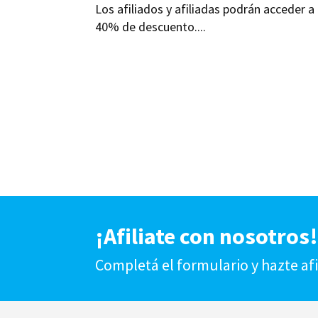
Los afiliados y afiliadas podrán acceder a
40% de descuento....
¡Afiliate con nosotros
Completá el formulario y hazte af