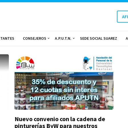
AF
Beneficios
NTANTES
CONSEJEROS
A.P.U.T.N.
SEDE SOCIAL SUAREZ
A
Nuevo convenio con la cadena de
pinturerías ByW para nuestros